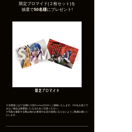
限定ブロマイド(２枚セット)を
抽選で
50名様
にプレゼント!
​限定ブロマイド
※当選者には7/1以降にX(旧Twitter)のDMへご連絡いたします。
DMをお送りで
きない場合は落選扱いになるためご注意ください。
​※写真を撮影する際は他のお客様やお店の迷惑にならないようご配慮お願いい
たします​​​​​​。