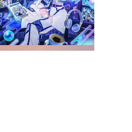
​
柊真ミフユ
NANIMONO青色担当:文学少女:トウマミフユ
インキャに寄り添うアイドルグループ
NANIMONO（ナニモノ）。メンバー全員がイ
ンキャで、レパートリーのほとんどがインキャ
を応援する楽曲となっており、インキャらしく
生きられる優しい世界を作ることが目標。

2022年6月14日 SHIBUYAWWW ワンマンライブ
にて活動開始。活動開始からちょうど1年となる
2023年6月14日アルバム『むりなんだがw』にて